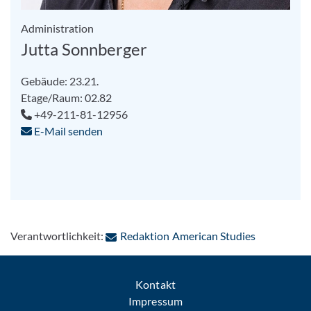
Administration
Jutta Sonnberger
Gebäude: 23.21.
Etage/Raum: 02.82
+49-211-81-12956
E-Mail senden
: Per E-Mai
Verantwortlichkeit:
Redaktion American Studies
Kontakt
Impressum