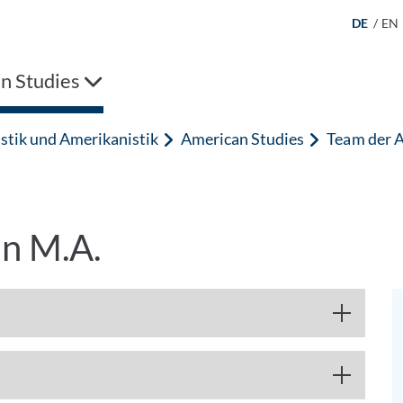
DE
/
EN
n Studies
stik und Amerikanistik
American Studies
Team der 
in M.A.