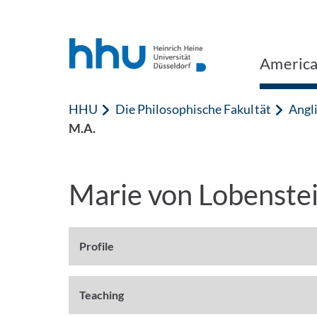
Zum Inhalt springen
Zur Suche springen
America
HHU
Die Philosophische Fakultät
Angli
M.A.
Marie von Lobenste
Profile
Teaching